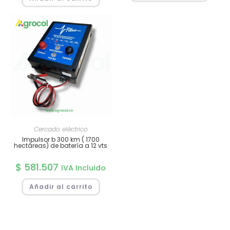
Cercado eléctrico
Impulsor b 300 km ( 1700
hectáreas) de batería a 12 vts
$
581.507
IVA Incluido
Añadir al carrito